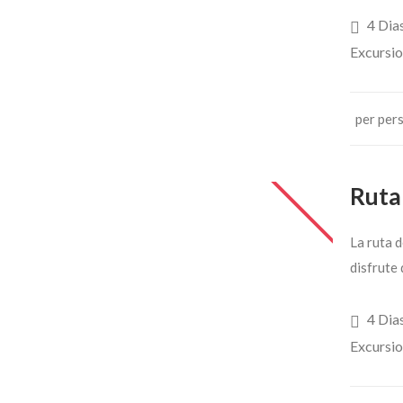
4 Dia
Excursi
per per
Ruta 
La ruta d
disfrute
4 Dia
Excursi