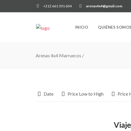
+212 661 301 604
arenas4x4@gmail.com
INICIO
QUIÉNES SOMO
Arenas 4x4 Marruecos
/
Date
Price Low to High
Price 
Viaje