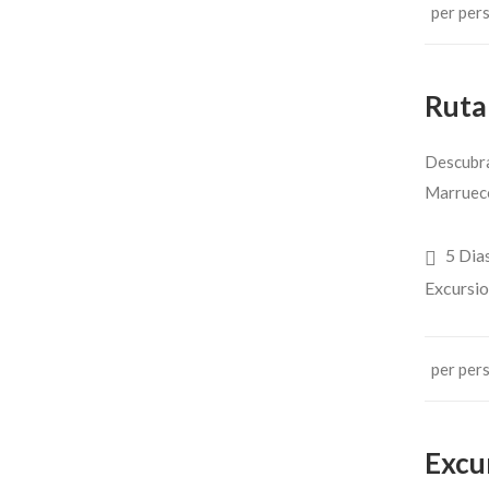
per per
Ruta 
Descubra
Marruec
5 Dia
Excursi
per per
Excur