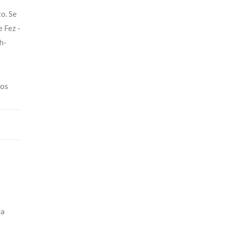
to. Se
e Fez -
h-
os
la