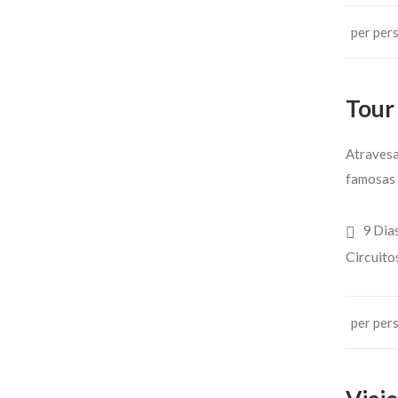
per per
Tour 
Atravesa
famosas k
9 Dia
Circuito
per per