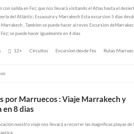
 con salida en Fez, que nos llevará visitando el Atlas hasta el desier
 perla del Atlántic; Essaouira y Marrakech Esta excursion 5 dias desd
-Marrakech , Tambien se puede hacer al reves Excursion deMarrakec
-Fez; se puede hacer igualmente en 4 dias
s
12+
Circuitos
Excursion desde Fes
Rutas Marruec
son
es por Marruecos : Viaje Marrakech y
 en 8 dias
cación nuestro viaje nos llevará a recorrer las magnificas playas de 
antíca.