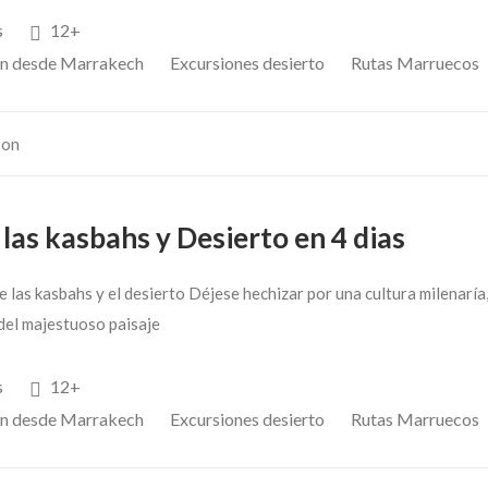
s
12+
on desde Marrakech
Excursiones desierto
Rutas Marruecos
son
las kasbahs y Desierto en 4 dias
e las kasbahs y el desierto Déjese hechizar por una cultura milenaría
 del majestuoso paisaje
s
12+
on desde Marrakech
Excursiones desierto
Rutas Marruecos