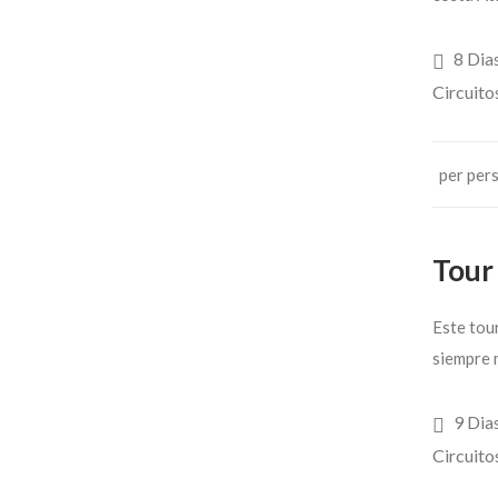
8 Dia
Circuito
per per
Tour
Este tour
siempre 
9 Dia
Circuito