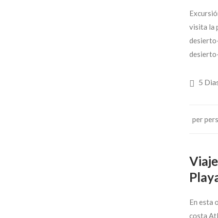
Excursión
visita la
desierto
desierto
5 Dia
per per
Viaj
Playa
En esta o
costa Atl