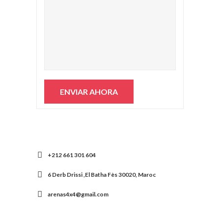
+212 661 301 604
6 Derb Drissi ,El Batha Fès 30020, Maroc
arenas4x4@gmail.com