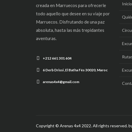
Inicio
creada en Marruecos para ofrecerle
todo aquello que desee en su viaje por
Quié
Marruecos. Disfrutando de una paz
absoluta, hasta las más trepidantes
Circu
aventuras.
Excur
Rutas
+212 661 301 604
Excu
6 Derb Drissi ,El Batha Fès 30020, Maroc
arenas4x4@gmail.com
Cont
Copyright © Arenas 4x4 2022. All rights reserved.
b