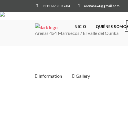
+212 661 301 604
arenas4x4@gmail.com
INICIO
QUIÉNES SOMO
Arenas 4x4 Marruecos
/
El Valle del Ourika
Information
Gallery