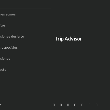
nes somos
itos
siones desierto
Trip Advisor
 especiales
rsiones
acto
y