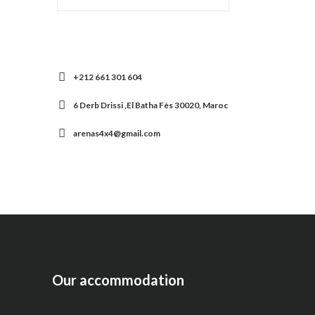
+212 661 301 604
6 Derb Drissi ,El Batha Fès 30020, Maroc
arenas4x4@gmail.com
Our accommodation